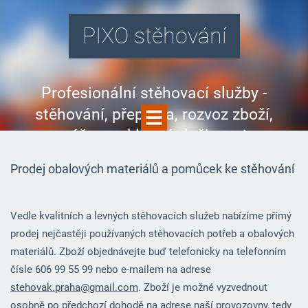
PIXO stěhování
Profesionální stěhovací služby -
stěhování, přeprava, rozvoz zboží,
montáže a vyklízecí služby nejen v
Praze
Prodej obalových materiálů a pomůcek ke stěhování
Vedle kvalitních a levných stěhovacích služeb nabízíme přímý
prodej nejčastěji používaných stěhovacích potřeb a obalových
materiálů. Zboží objednávejte buď telefonicky na telefonním
čísle 606 99 55 99 nebo e-mailem na adrese
stehovak.praha@gmail.com
. Zboží je možné vyzvednout
osobně po předchozí dohodě na adrese naší provozovny, tedy