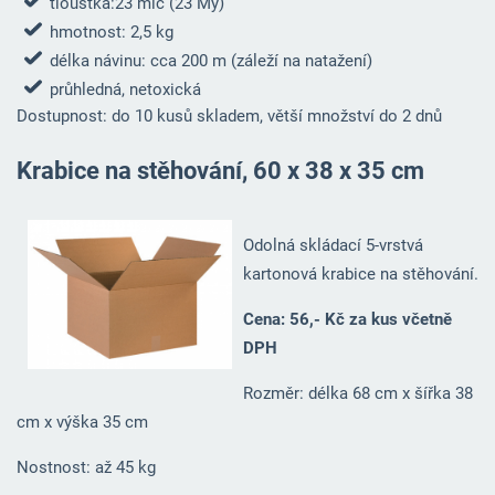
tloušťka:23 mic (23 My)
hmotnost: 2,5 kg
délka návinu: cca 200 m (záleží na natažení)
průhledná, netoxická
Dostupnost: do 10 kusů skladem, větší množství do 2 dnů
Krabice na stěhování, 60 x 38 x 35 cm
Odolná skládací 5-vrstvá
kartonová krabice na stěhování.
Cena: 56,- Kč za kus včetně
DPH
Rozměr: délka 68 cm x šířka 38
cm x výška 35 cm
Nostnost: až 45 kg